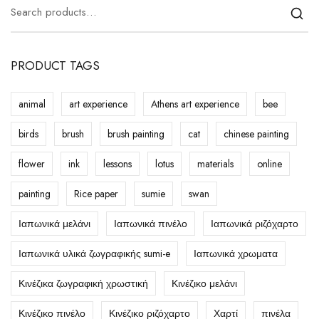
PRODUCT TAGS
animal
art experience
Athens art experience
bee
birds
brush
brush painting
cat
chinese painting
flower
ink
lessons
lotus
materials
online
painting
Rice paper
sumie
swan
Ιαπωνικά μελάνι
Ιαπωνικά πινέλο
Ιαπωνικά ριζόχαρτο
Ιαπωνικά υλικά ζωγραφικής sumi-e
Ιαπωνικά χρωματα
Κινέζικα ζωγραφική χρωστική
Κινέζικο μελάνι
Κινέζικο πινέλο
Κινέζικο ριζόχαρτο
Χαρτί
πινέλα