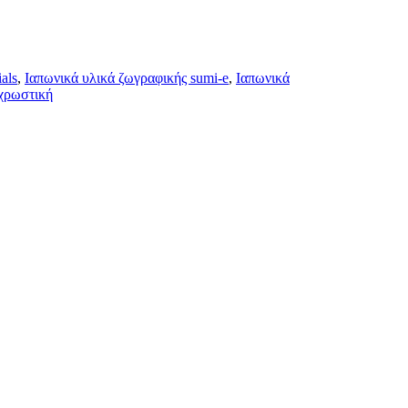
ials
,
Ιαπωνικά υλικά ζωγραφικής sumi-e
,
Ιαπωνικά
 χρωστική