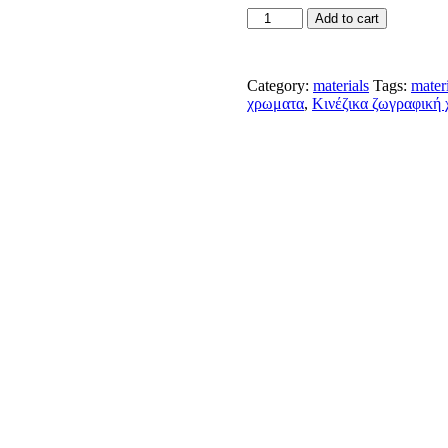
Add to cart
Category:
materials
Tags:
mater
χρωματα
,
Κινέζικα ζωγραφική